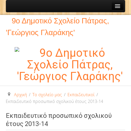
Αρχική
9ο Δημοτικό Σχολείο Πάτρας,
Το σχολείο μας
'Γεώργιος Γλαράκης'
Ιστορία του σχολείου
Εκπαιδευτικοί
12ο Νηπιαγωγείο
Σύνθεση Δ.Σ. Συλλόγου Γονέων και Κηδεμόνων
Δράσεις Συλλόγου Γονέων και Κηδεμονων
Συντονιστής Eκπαιδευτικού Έργου
Αρχική
/
Το σχολείο μας
/
Εκπαιδευτικοί
/
Ανακοινώσεις
Εκπαιδευτικό προσωπικό σχολικού έτους 2013-14
Σχολική Ζωή
Εκπαιδευτικό προσωπικό σχολικού
Μαθητικές Δραστηριότητες
έτους 2013-14
Διδακτικές Επισκέψεις