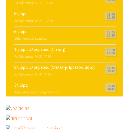
2ο διάλειμμα: 11.30 - 11.45
5η ώρα
11:45
12:25
3ο διάλειμμα: 12.25 - 12.35
6η ώρα
12:35
13:15
λήξη πρωινού ωραρίου
1η ώρα Ολοήμερου (Σίτιση)
13:20
14:00
1ο διάλειμμα: 14:00 14:15
2η ώρα Ολοήμερου (Μελέτη-Προετοιμασία)
14:15
15:00
2ο διάλειμμα: 15:00 15.15
3η ώρα
15.15
16:00
Λήξη ολοήμερου προγράμματος