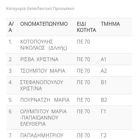
Κατηγορία:
Εκπαιδευτικό Προσωπικό
Γιορτές - Εκδηλώσεις
Εκπαιδευτικά Προγράμματα
Α/
ΟΝΟΜΑΤΕΠΩΝΥΜΟ
ΕΙΔΙ
ΤΜΗΜΑ
Α
ΚΟΤΗΤΑ
Δράσεις του Σχολείου μας
1.
ΚΟΤΟΠΟΥΛΗΣ
ΠΕ 70
Εργαστήρια Δεξιοτήτων
ΝΙΚΟΛΑΟΣ (Δ/ντής)
Παιδαγωγικά Θέματα
2.
ΡΙΣΒΑ ΧΡΙΣΤΙΝΑ
ΠΕ 70
Α1
Χρήσιμες Συνδέσεις
3.
ΤΣΟΥΜΠΟΥ ΜΑΡΙΑ
ΠΕ 70
A2
Επικοινωνία
4.
ΣΤΕΦΑΝΟΠΟΥΛΟΥ
ΠΕ 70
Β1
ΧΡΙΣΤΙΝΑ
5.
ΠΟΥΡΝΑΤΖΗ ΜΑΡΙΑ
ΠΕ 70
Β2
6.
ΟΛΥΜΠΙΤΟΥ ΜΑΡΙΑ
ΠΕ 70
Γ1
-ΠΑΠΑΪΩΑΝΝΟΥ
ΕΛΕΥΘΕΡΙΑ
7.
ΠΑΠΑΔΗΜΗΤΡΙΟΥ
ΠΕ 70
Γ2