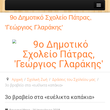
Αρχική
9ο Δημοτικό Σχολείο Πάτρας,
Το σχολείο μας
'Γεώργιος Γλαράκης'
Ιστορία του σχολείου
Εκπαιδευτικοί
12ο Νηπιαγωγείο
Σύνθεση Δ.Σ. Συλλόγου Γονέων και Κηδεμόνων
Δράσεις Συλλόγου Γονέων και Κηδεμονων
Συντονιστής Eκπαιδευτικού Έργου
Αρχική
/
Σχολική Ζωή
/
Δράσεις του Σχολείου μας
/
Ανακοινώσεις
3ο βραβείο στα «ευέλικτα καπάκια»
Σχολική Ζωή
3ο βραβείο στα «ευέλικτα καπάκια»
Μαθητικές Δραστηριότητες
Διδακτικές Επισκέψεις
Δημοσιεύθηκε : 16 Ιανουάριος 2018