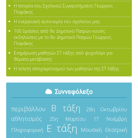
Η Ιστορία του Σχολικού Συγκροτήματος Γεώργιος
Γλαράκης
Η ενεργειακή αυτονομία του σχολείου μας
100 δράσεις από 9ο Δημοτικό Πατρών κοινές
εκδηλώσεις με το 8ο Δημοτικό Πατρών Γεώργιος
Γλαράκης
Ενημέρωση μαθητών ΣΤ τάξης από ψυχολόγο για
θέματα μετάβασης
Η τελετή αποχαιρετισμού των μαθητών της ΣΤ΄ τάξης
Συννεφόλεξο
Β τάξη
περιβάλλον
28η Οκτωβρίου
αθλητισμός
25η Μαρτίου
17 Νοέμβρη
Ε τάξη
Μουσική
Θεατρική
Πληροφορική