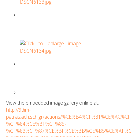
View the embedded image gallery online at:
http://9dim-
patras.ach.sch.gr/actions/%CE%B4%CF%81%CE%AC%C
%CF%84%CE%BF%CF%85-
%CF%83%CF%87%CE%BF%CE%BB%CE%B5%CE%AF%CE%