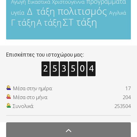
προγράμματα
Αγωγή
Εικαστικά
Χριστούγεννα
πολιτισμός
Δ τάξη
υγεία
Αγγλικά
ΣΤ τάξη
Γ τάξη
Α τάξη
Επισκέπτες του ιστοχώρου μας:
Μέσα στην ημέρα:
17
Μέσα στο μήνα:
204
Συνολικά:
253504