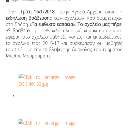
Γιορτές - Εκδηλώσεις
T
ην
Τρίτη 16/1/2018
στην Αγορά Αργύρη έγινε η
εκδήλωση βράβευσης
των σχολείων που συμμετείχαν
Εκπαιδευτικά Προγράμματα
στη δράση
«Τα ευέλικτα καπάκια». Το σχολείο μας πήρε
Δράσεις του Σχολείου μας
ο
3
βραβείο
με 235 κιλά πλαστικά καπάκια τα οποία
έφεραν στο σχολείο μαθητές, γονείς και εκπαιδευτικοί
Εργαστήρια Δεξιοτήτων
το σχολικό έτος 2016-17 και συσκεύασαν οι μαθητές
του ΣΤ΄2 με την επίβλεψη της δασκάλας του τμήματος
Παιδαγωγικά Θέματα
Μαρίας Μαυρομμάτη.
Χρήσιμες Συνδέσεις
Επικοινωνία