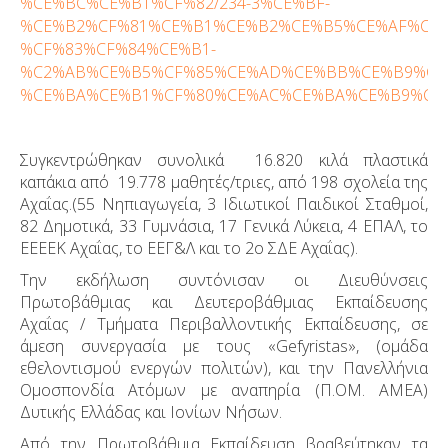
%CE%BC%CE%B1%CF%82/234-3%CE%BF-
%CE%B2%CF%81%CE%B1%CE%B2%CE%B5%CE%AF%CE%
%CF%83%CF%84%CE%B1-
%C2%AB%CE%B5%CF%85%CE%AD%CE%BB%CE%B9%CE
%CE%BA%CE%B1%CF%80%CE%AC%CE%BA%CE%B9%CE%B1
Συγκεντρώθηκαν συνολικά 16.820 κιλά πλαστικά
καπάκια από 19.778 μαθητές/τριες, από 198 σχολεία της
Αχαΐας.
(55 Νηπιαγωγεία, 3 Ιδιωτικοί Παιδικοί Σταθμοί,
82 Δημοτικά, 33 Γυμνάσια, 17 Γενικά Λύκεια, 4 ΕΠΑΛ, το
ΕΕΕΕΚ Αχαΐας, το ΕΕΓ&Λ και το 2ο ΣΔΕ Αχαΐας).
Την εκδήλωση συντόνισαν οι Διευθύνσεις
Πρωτοβάθμιας και Δευτεροβάθμιας Εκπαίδευσης
Αχαΐας / Τμήματα Περιβαλλοντικής Εκπαίδευσης, σε
άμεση συνεργασία με τους «Gefyristas», (ομάδα
εθελοντισμού ενεργών πολιτών), και την Πανελλήνια
Ομοσπονδία Ατόμων με αναπηρία (Π.ΟΜ. ΑΜΕΑ)
Δυτικής Ελλάδας και Ιονίων Νήσων.
Από την Πρωτοβάθμια Εκπαίδευση βραβεύτηκαν τα